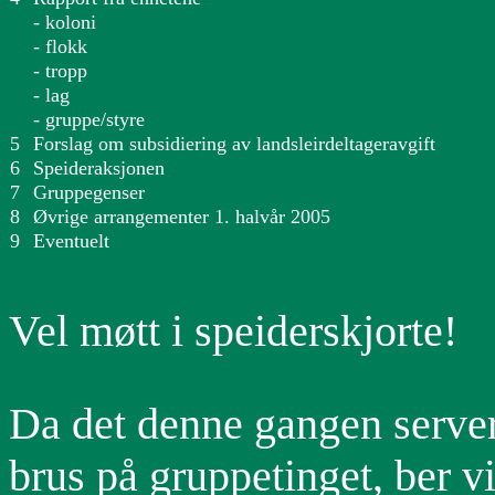
- koloni
- flokk
- tropp
- lag
- gruppe/styre
5
Forslag om subsidiering av landsleirdeltageravgift
6
Speideraksjonen
7
Gruppegenser
8
Øvrige arrangementer 1. halvår 2005
9
Eventuelt
Vel møtt i speiderskjorte!
Da det denne gangen server
brus på gruppetinget, ber v