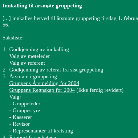
Innkalling til årsmøte gruppeting
[...]
innkalles herved til årsmøte gruppeting tirsdag 1. febru
56.
Saksliste:
1
Godkjenning av innkalling
Valg av møteleder
Valg av referent
2
Godkjenning av
referat fra sist gruppeting
3
Årsmøte i gruppeting
Gruppens Årsmelding for 2004
Gruppens Regnskap for 2004
(Ikke ferdig revidert)
Valg
:
- Gruppeleder
- Gruppestyre
- Kasserer
- Revisor
- Representanter til kretsting
4
Rapport fra enhetene